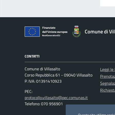
Comune di Vil
CONTATTI
Comune di Villasalto
Leggi le
Corso Repubblica 61 - 09040 Villasalto
Prenota
P. IVA: 01391410923
Segnalaz
Richiest
PEC:
protocollo.villasalto@pec.comunas.it
Telefono: 070 956901
Questo sito utilizza cooki