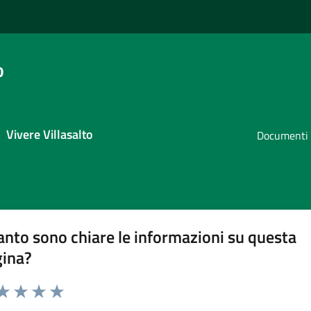
o
Vivere Villasalto
Documenti 
nto sono chiare le informazioni su questa
gina?
da 1 a 5 stelle la pagina
a 1 stelle su 5
aluta 2 stelle su 5
Valuta 3 stelle su 5
Valuta 4 stelle su 5
Valuta 5 stelle su 5