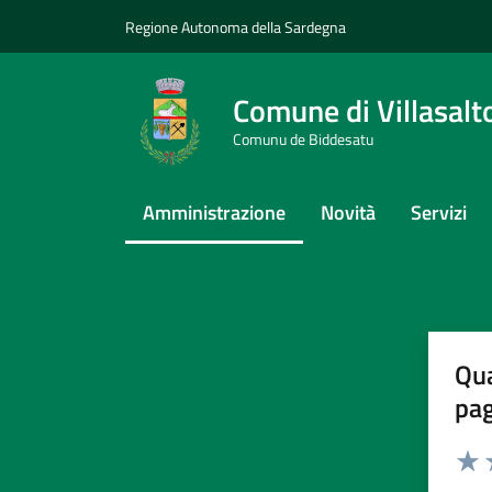
Vai ai contenuti
Vai al footer
Regione Autonoma della Sardegna
Comune di Villasalt
Comunu de Biddesatu
Amministrazione
Novità
Servizi
Qua
pa
Valuta 
Valut
V