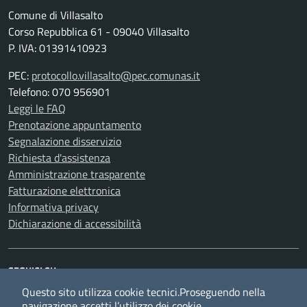
Comune di Villasalto
Corso Repubblica 61 - 09040 Villasalto
P. IVA: 01391410923
PEC:
protocollo.villasalto@pec.comunas.it
Telefono: 070 956901
Leggi le FAQ
Prenotazione appuntamento
Segnalazione disservizio
Richiesta d'assistenza
Amministrazione trasparente
Fatturazione elettronica
Informativa privacy
Dichiarazione di accessibilità
SEGUICI SU
Questo sito utilizza cookie tecnici.
Facebook
Whatsapp
Proseguendo nella
navigazione accetti l’utilizzo dei cookie.